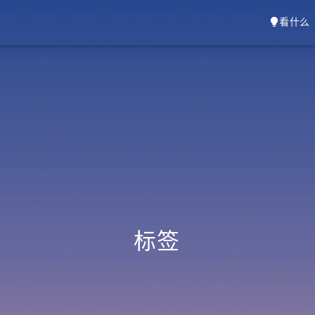
看什么
标签 - iOS