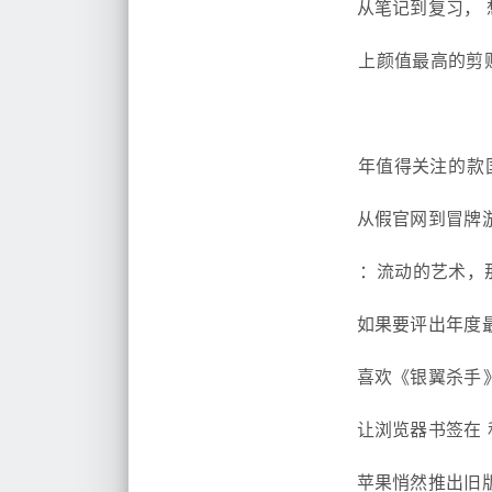
07-28
从笔记到复习，Margin
03-12
macOS 上颜值最高的剪贴
2017
12-31
2017 年值得关注的 17 款
12-20
从假官网到冒牌
12-14
Gorogoa：流
12-14
如果要评出年度最佳 iO
11-01
喜欢《银翼杀手 2
10-13
让浏览器书签在 Microsoft Edg
10-09
苹果悄然推出旧版 iTunes，iOS App 