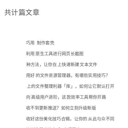
共计 31 篇文章
2017
12-23
巧用 PowerPoint / Keynote 制作套壳 GIF
12-07
利用 Chrome 原生工具进行网页长截图
11-16
4 种方法，让你在 macOS 上快速新建 txt 文本文件
11-11
用好 Windows 的文件资源管理器，有哪些实用技巧？
11-06
Windows 上的文件整理利器「库」，如何让它默认打开
10-22
向 Windows 高级用户进阶，这 10 款效率工具帮你开路
10-19
收不到更新推送？如何立刻升级新版 Windows 10
10-16
收好这份美化技巧合辑，让你的 Windows 从此与众不同