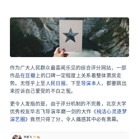
作为广大人民群众最喜闻乐见的综合评分网站，一部
作品在
豆瓣
上的口碑一定程度上关系着整体票房走
势。无怪乎上至
人民日报
、下至
导演本人
，都要跳出
来控诉自己蒙受的不白之冤。
更令人发指的是，由于评分机制的不完善，北京大学
优秀校友毕志飞导演 12 年磨一剑的大作
《纯洁心灵·逐梦
演艺圈》
竟然只得了 2.1 分，令人痛感其中必有黑幕。