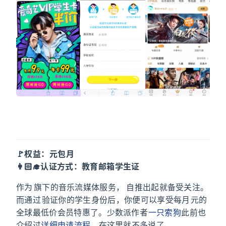
Apple Music
🚩权益：5 元包月
👩🏻‍🎓认证方式：教育邮箱/学生证
作为 Apple 旗下的音乐流媒体服务，Apple Music 自推出起就备受关注。
而通过 UNiDAYS 验证你的学生身份后，你便可以享受每月 5 元的
全球最低价会员特惠了。少数派作者
@一只索狗
此前也
介绍过
详细申请流程
，在这里就不多说了。