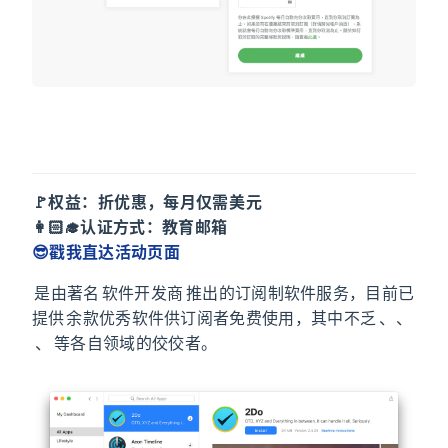
Setapp
🚩权益：5 折优惠，每月仅需 4.99 美元
👩🏻‍🎓认证方式：教育邮箱
😎戳我直达活动页面
Setapp 是由著名 macOS 软件开发商 MacPaw 推出的订阅制软件服务，目前已
提供 110 余款优秀软件供订阅者免费使用，其中不乏 Ulysses、2Do、
CleanMyMac、iMazing 等各自领域的佼佼者。