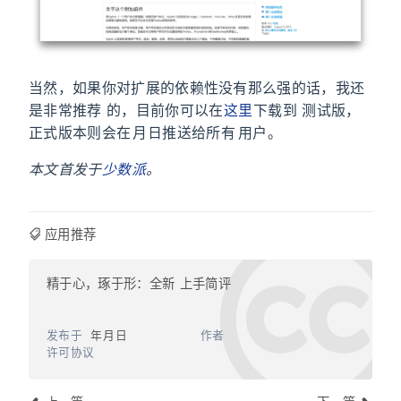
当然，如果你对扩展的依赖性没有那么强的话，我还
是非常推荐 Firefox Quantum 的，目前你可以在
这里
下载到 Firefox Quantum 测试版，
正式版本则会在 11 月 14 日推送给所有 Firefox 用户。
本文首发于
少数派
。
#应用推荐
#macOS
#Windows
#Firefox
精于心，琢于形：全新 Firefox Quantum 上手简评
https://shunyu.wang/2017/firefox-quantum/
发布于
2017年10月5日
作者
Wang Shunyu
许可协议
CC BY-NC-SA 4.0